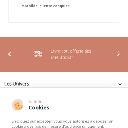
Livraison offerte dès
89€ d'achat
Les Univers
keyboard_arrow_down
Charlie & La Petite Souris
keyboard_arrow_down
Bla Bla Bla..
Cookies
Informations
keyboard_arrow_down
En cliquez sur accepter, vous nous autorisez à déposer un
Paiements
keyboard_arrow_down
cookie à des fins de mesure d'audience uniquement.