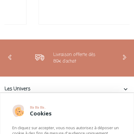
Livraison offerte dès
89€ d'achat
Les Univers
keyboard_arrow_down
Charlie & La Petite Souris
keyboard_arrow_down
Bla Bla Bla..
Cookies
Informations
keyboard_arrow_down
En cliquez sur accepter, vous nous autorisez à déposer un
Paiements
keyboard_arrow_down
cookie à des fins de mesure d'audience uniquement.