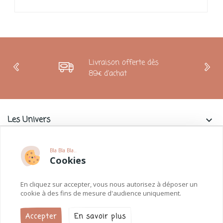
Livraison offerte dès
89€ d'achat
Les Univers
keyboard_arrow_down
Charlie & La Petite Souris
keyboard_arrow_down
Bla Bla Bla..
Cookies
Informations
keyboard_arrow_down
En cliquez sur accepter, vous nous autorisez à déposer un
Paiements
keyboard_arrow_down
cookie à des fins de mesure d'audience uniquement.
Accepter
En savoir plus