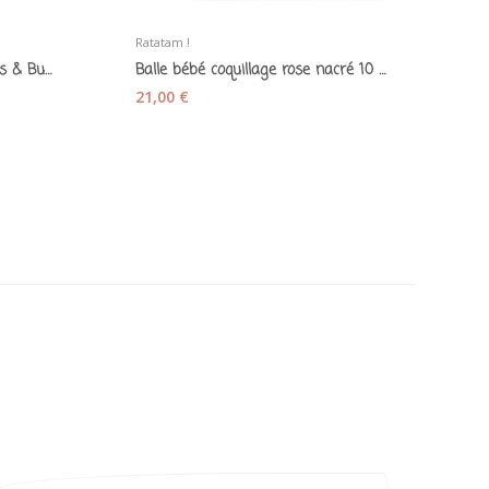
Ratatam !
Li
Livre d'activités tissu "Flowers & Butterflies"...
Balle bébé coquillage rose nacré 10 cm – Ratatam
21,00 €
1