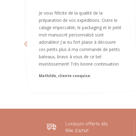
J’ai adoré ouvrir ce paquet votre message
est bienveillant et fait plaisir. Je ne
manquerai pas de recommandé chez
vous. Bonne continuation et merci à vous.
Caroline
Livraison offerte dès
89€ d'achat