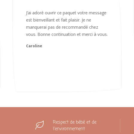
Bonjour Nadia Bien reçu le colis auj,
magnifique colis. L'emballage est
magnifique. Très contente des animaux.
Je recommanderai sans hésiter 😍
Camille
Respect de bébé et de
l'environnement