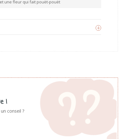
 et une fleur qui fait pouët-pouët
Hape
oir les produits
e !
un conseil ?