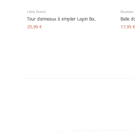
Little Dutch
Ebulobo
Tour d'anneaux à empiler Lapin Baby bunny -...
25,90 €
17,95 