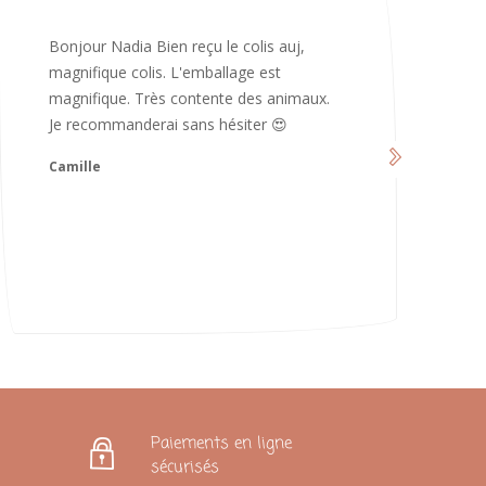
Merci infiniment, c’est magnifique 😍
d’avoir pris le temps de me répondre.
Nous sommes vraiment contents et
avons hâte de les utiliser 😄 bonne soirée
et continuez comme ça ne changez rien
😍
Karoline
Paiements en ligne
sécurisés