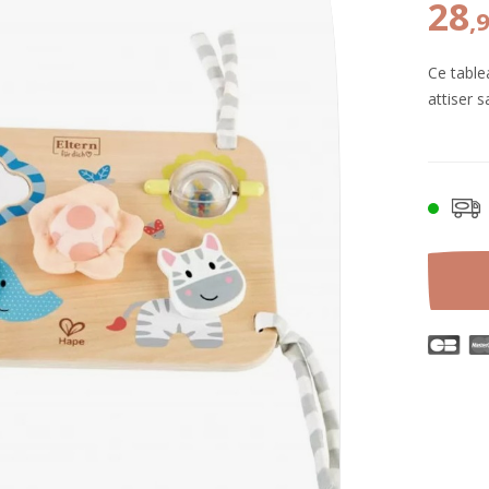
28
,
Ce table
attiser s