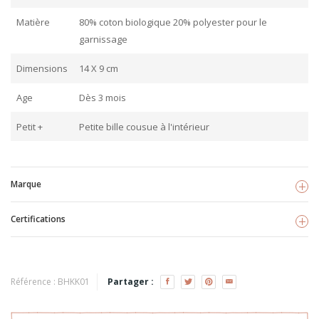
Matière
80% coton biologique 20% polyester pour le
garnissage
Dimensions
14 X 9 cm
Age
Dès 3 mois
Petit +
Petite bille cousue à l'intérieur
Marque
Certifications
Kikadu
Voir les produits
GOTS
TISSU BIO
Référence :
BHKK01
Partager :