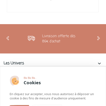
Livraison offerte dès
89€ d'achat
Les Univers
keyboard_arrow_down
Charlie & La Petite Souris
keyboard_arrow_down
Bla Bla Bla..
Cookies
Informations
keyboard_arrow_down
En cliquez sur accepter, vous nous autorisez à déposer un
Paiements
keyboard_arrow_down
cookie à des fins de mesure d'audience uniquement.