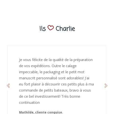
Ils
Charlie
ration
J’ai adoré ouvrir ce paquet votre message
bienveillant et fait plaisir. Je ne manquerai
t
de recommandé chez vous. Bonne
J'ai
continuation et merci à vous.
us à ma
Caroline
 vous