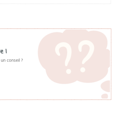
e !
un conseil ?