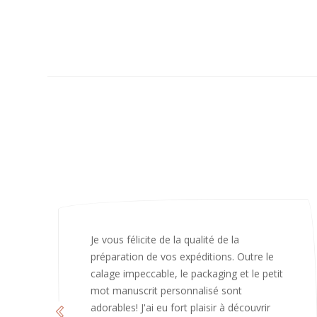
J’ai adoré ouvrir ce paquet votre message
est bienveillant et fait plaisir. Je ne
manquerai pas de recommandé chez
vous. Bonne continuation et merci à vous.