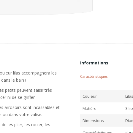
Informations
couleur lilas accompagnera les
Caractéristiques
 dans le bain !
s petits peuvent saisir très
Couleur
Lila
er ni de se griffer.
s arrosoirs sont incassables et
Matière
Sili
 ou dans votre valise.
Dimensions
Diam
 les plier, les rouler, les
Caractéristiques
dura