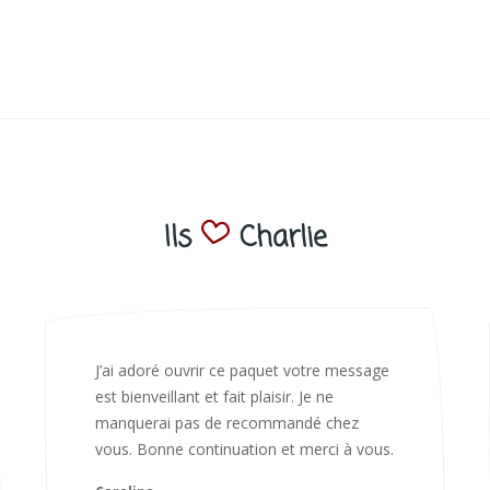
Ils
Charlie
Bonjour Nadia Bien reçu le colis auj,
magnifique colis. L'emballage est
magnifique. Très contente des animaux.
Je recommanderai sans hésiter 😍