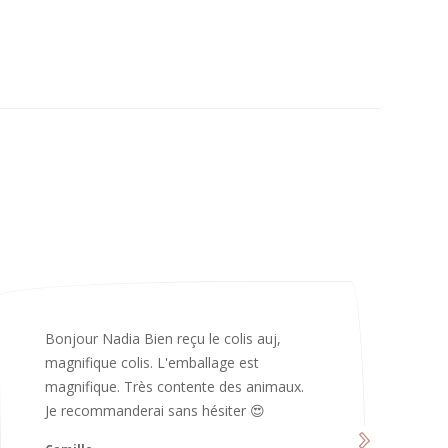
Merci infiniment, c’est magnifique 😍
d’avoir pris le temps de me répondre.
Nous sommes vraiment contents et
avons hâte de les utiliser 😄 bonne soirée
et continuez comme ça ne changez rien