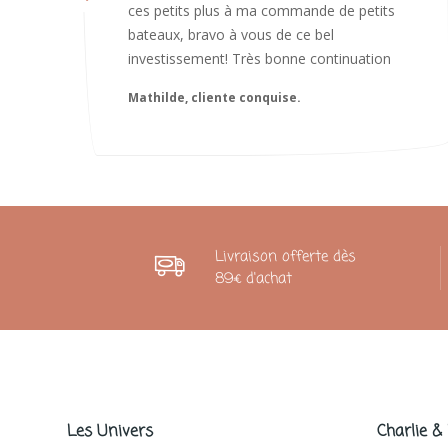
Caroline
Livraison offerte dès
89€ d'achat
Les Univers
Charlie &