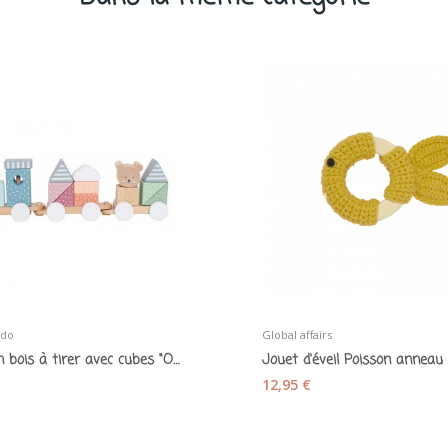
ado
Global affairs
Train en bois à tirer avec cubes "Ourson" -...
€
12,95 €