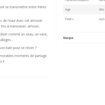
ont se transmettre entre frères
Age
dès
Petit +
non 
 de l'eau! Avec cet arrosoir
 fou à transvaser, arroser..
utiliser comme un seau, un vase,
Marque
llages...
son bain pour se rincer ?
mémorables moments de partage
V
 !!