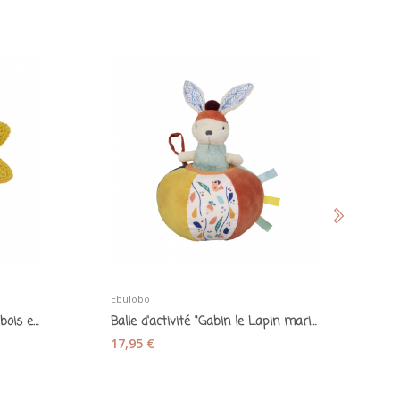
Ebulobo
Lé
Jouet d'éveil Poisson anneau bois et coton...
Balle d'activité "Gabin le Lapin marionnette"
17,95 €
3