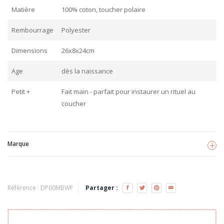
Matière
100% coton, toucher polaire
Rembourrage
Polyester
Dimensions
26x8x24cm
Age
dès la naissance
Petit +
Fait main - parfait pour instaurer un rituel au
coucher
Marque
Mimi bergamote
Voir les produits
Référence :
DP00MBWF
Partager :