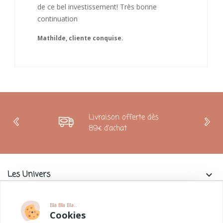
de ce bel investissement! Très bonne
continuation
Mathilde, cliente conquise.
Livraison offerte dès
89€ d'achat
Les Univers
keyboard_arrow_down
Charlie & La Petite Souris
keyboard_arrow_down
Bla Bla Bla..
Cookies