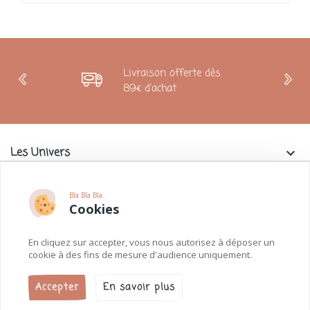
Livraison offerte dès
89€ d'achat
Les Univers
keyboard_arrow_down
Charlie & La Petite Souris
keyboard_arrow_down
Bla Bla Bla..
Cookies
Informations
keyboard_arrow_down
En cliquez sur accepter, vous nous autorisez à déposer un
Paiements
keyboard_arrow_down
cookie à des fins de mesure d'audience uniquement.
Accepter
En savoir plus
Charlie et la petite souris © 2026.