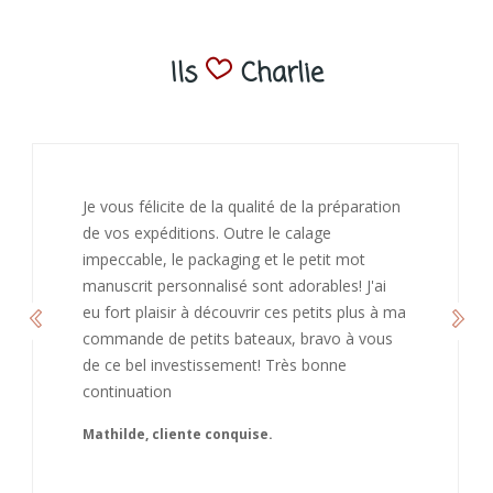
Ils
Charlie
té de la préparation
J’ai adoré ouvrir ce paquet v
le calage
bienveillant et fait plaisir. J
t le petit mot
de recommandé chez vous. 
t adorables! J'ai
continuation et merci à vous.
 ces petits plus à ma
Caroline
ux, bravo à vous
 Très bonne
.