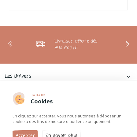
Livraison offerte dès
89€ d'achat
Les Univers
keyboard_arrow_down
Charlie & La Petite Souris
keyboard_arrow_down
Bla Bla Bla..
Cookies
Informations
keyboard_arrow_down
En cliquez sur accepter, vous nous autorisez à déposer un
Paiements
keyboard_arrow_down
cookie à des fins de mesure d'audience uniquement.
Accepter
En savoir plus