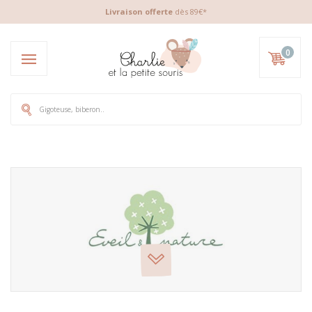
Livraison offerte
dès 89€*
0