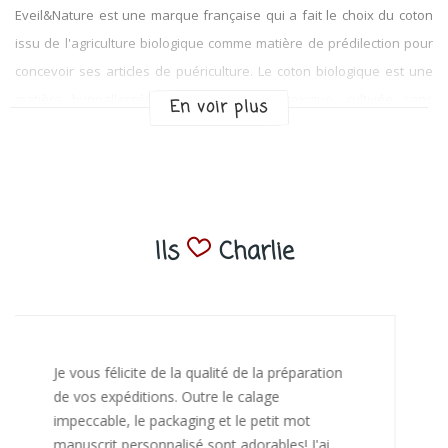
Eveil&Nature est une marque française qui a fait le choix du coton
issu de l'agriculture biologique comme matière de prédilection pour
concevoir ses articles de puériculture. Le coton biologique est une
matière hypoallergénique, garantie non toxique, cultivée sans
En voir plus
pesticides ni produits chimiques, respectueuse de la peau de bébé
encore si fragile et sensible. Eveil&Nature propose une gamme de
vêtements et d'indispensables au quotidien de bébé, tels que
bodies, pyjamas, gigoteuses ou encore linge de bain confectionnés
à partir de coton biologique qui apporte toute la douceur et le
Ils
Charlie
confort dont bébé a besoin. Découvrez une jolie collection d'articles
aux couleurs naturelles, aux lignes épurées pour envelopper bébé
de douceur et de tendresse naturellement.
J’ai adoré ouvrir ce paquet votre message est
bienveillant et fait plaisir. Je ne manquerai pas
de recommandé chez vous. Bonne
continuation et merci à vous.