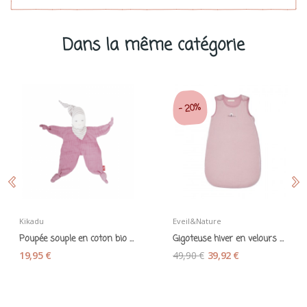
Dans la même catégorie
20%
-
Kikadu
Eveil&Nature
Poupée souple en coton bio bois de rose - Kikadu
Gigoteuse hiver en velours bio bois de rose 110...
19,95 €
49,90 €
39,92 €