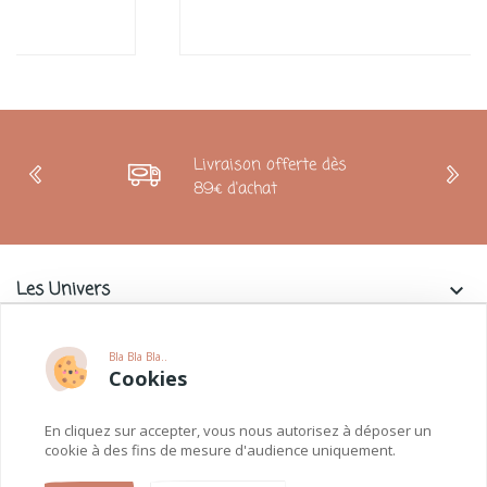
Livraison offerte dès
89€ d'achat
Les Univers
keyboard_arrow_down
Charlie & La Petite Souris
keyboard_arrow_down
Bla Bla Bla..
Cookies
Informations
keyboard_arrow_down
En cliquez sur accepter, vous nous autorisez à déposer un
Paiements
keyboard_arrow_down
cookie à des fins de mesure d'audience uniquement.