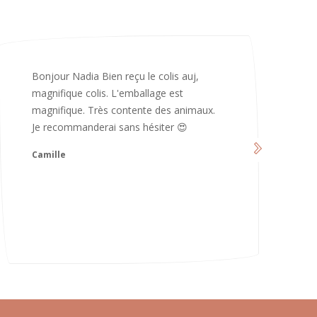
Merci infiniment, c’est magnifique 😍
d’avoir pris le temps de me répondre.
Nous sommes vraiment contents et
avons hâte de les utiliser 😄 bonne soirée
et continuez comme ça ne changez rien
😍
Karoline