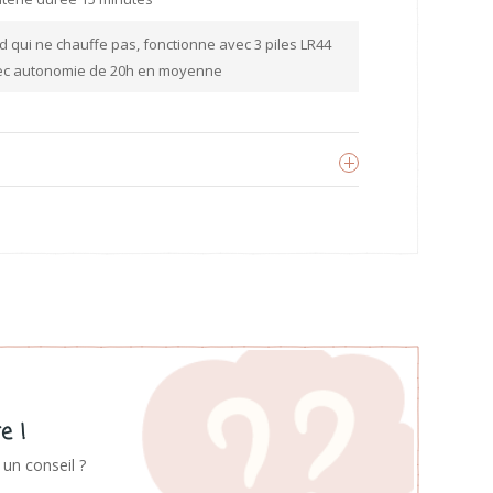
ed qui ne chauffe pas, fonctionne avec 3 piles LR44
vec autonomie de 20h en moyenne
ittle lovely company
oir les produits
e !
un conseil ?