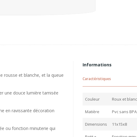
Informations
be rousse et blanche, et la queue
Caractéristiques
user une douce lumière tamisée
Couleur
Roux et blanc
rme en ravissante décoration
Matière
Pvc sans BPA
Dimensions
11x15x8
ée ou fonction minuterie qui
Petit +
Fonction min