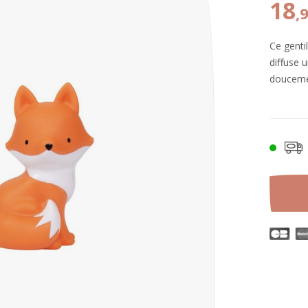
18
,
Ce genti
diffuse 
douceme