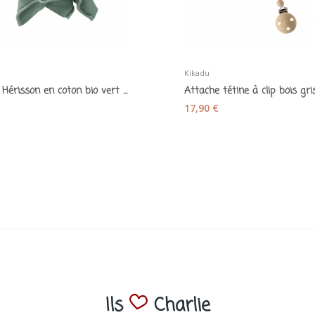
Kikadu
Doudou Hérisson en coton bio vert sauge - Fresk
€
17,90 €
Ils
Charlie