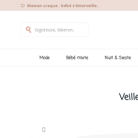
Maman craque.. bébé s'émerveille..
Mode
Bébé mixte
Nuit & Sieste
Veil