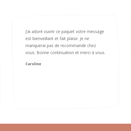
Bonjour Nadia Bien reçu le colis auj,
magnifique colis. L'emballage est
magnifique. Très contente des animaux.
Je recommanderai sans hésiter 😍
Camille