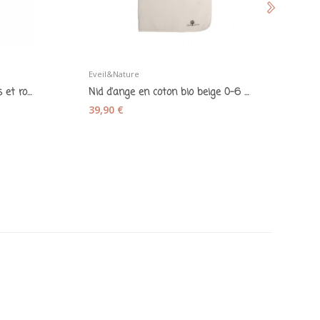
Eveil&Nature
Ca
Attache tétine à clip bois gris et rose - Kikadu
Nid d'ange en coton bio beige 0-6 mois -...
39,90 €
2