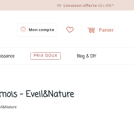
Livraison offerte
dès 89€*
Panier
Mon compte
issance
PRIX DOUX
Blog & DIY
 mois - Eveil&Nature
eil&Nature