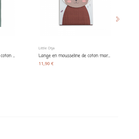
Little Otja
B
Couverture bébé en tricot de coton bio « Forest...
Lange en mousseline de coton marron auburn -...
11,90 €
2