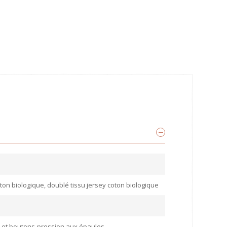
ton biologique, doublé tissu jersey coton biologique
le et boutons-pression aux épaules