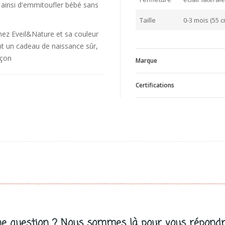
 ainsi d'emmitoufler bébé sans
Taille
0-3 mois (55 c
hez Eveil&Nature et sa couleur
ont un cadeau de naissance sûr,
rçon
Marque
Certifications
E
V
TISSU BIO
e question ? Nous sommes là pour vous répondr