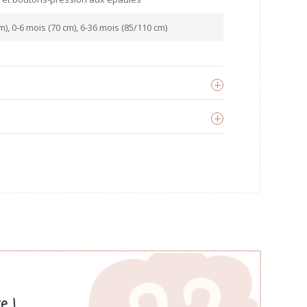
m), 0-6 mois (70 cm), 6-36 mois (85/110 cm)
veil&Nature
oir les produits
e !