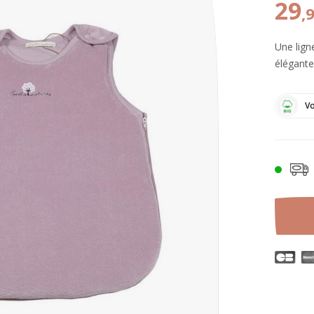
29
,
Une lign
élégante
Vo