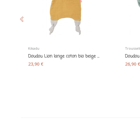
Kikadu
Troussel
Doudou Lion lange coton bio beige et ocre jaune...
23,90 €
26,90 