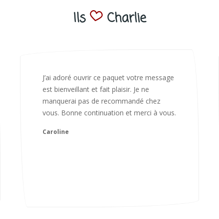
Ils
Charlie
Bonjour Nadia Bien reçu le colis auj,
magnifique colis. L'emballage est
magnifique. Très contente des animaux.
Je recommanderai sans hésiter 😍
Camille