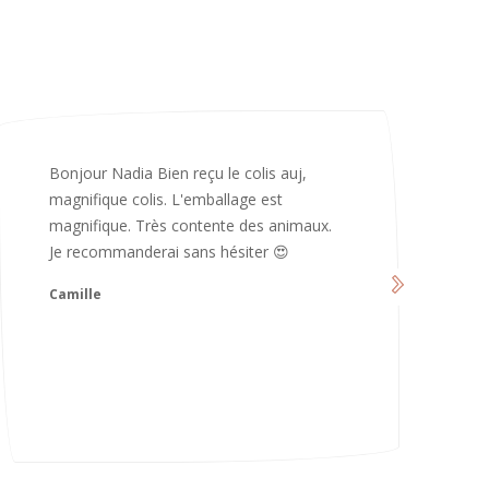
Merci infiniment, c’est magnifique 😍
d’avoir pris le temps de me répondre.
Nous sommes vraiment contents et
avons hâte de les utiliser 😄 bonne soirée
et continuez comme ça ne changez rien
😍
Karoline