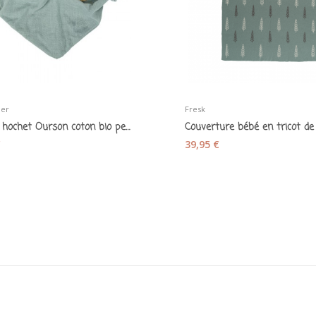
ier
Fresk
Doudou hochet Ourson coton bio peluche céladon...
€
39,95 €