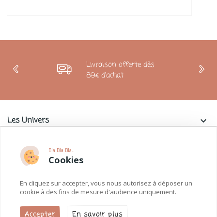
Livraison offerte dès
89€ d'achat
Les Univers
keyboard_arrow_down
Charlie & La Petite Souris
keyboard_arrow_down
Bla Bla Bla..
Cookies
Informations
keyboard_arrow_down
En cliquez sur accepter, vous nous autorisez à déposer un
Paiements
keyboard_arrow_down
cookie à des fins de mesure d'audience uniquement.
Accepter
En savoir plus