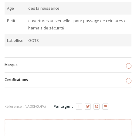
Age
dès la naissance
Petit +
ouvertures universelles pour passage de ceintures et
harnais de sécurité
Labellisé
GOTS
Marque
Certifications
Fresk
Voir les produits
GOTS
TISSU BIO
Référence :
NA00FROPG
Partager :