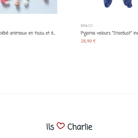
BB&CO
Mobile bébé animaux en tissu et équerre bois...
€
28,90 €
Ils
Charlie