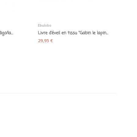
Ebulobo
Ki
Pyjama velours "Stardust" indigo/lagon/camel -...
Livre d'éveil en tissu "Gabin le lapin - Ebulobo
29,95 €
3