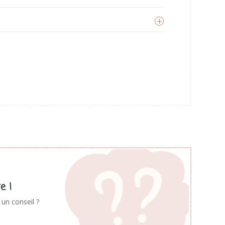
Nordic coast company
oir les produits
e !
un conseil ?