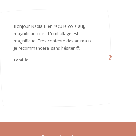
Merci infiniment, c’est magnifique 😍
d’avoir pris le temps de me répondre.
Nous sommes vraiment contents et
avons hâte de les utiliser 😄 bonne soirée
et continuez comme ça ne changez rien
😍
Karoline