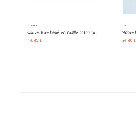
Kikadu
Lydhor
Couverture bébé en maille coton bio Lama gris...
44,95 €
54,90 