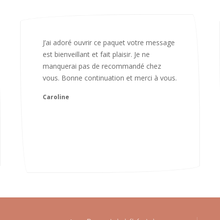
Bonjour Nadia Bien reçu le colis auj,
magnifique colis. L'emballage est
magnifique. Très contente des animaux.
Je recommanderai sans hésiter 😍
Camille