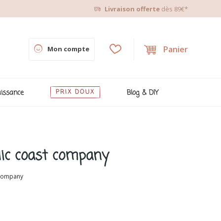
Livraison offerte
dès 89€*
Panier
Mon compte
issance
PRIX DOUX
Blog & DIY
dic coast company
 company