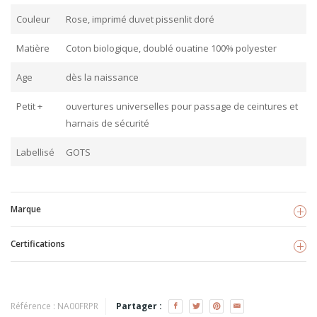
Couleur
Rose, imprimé duvet pissenlit doré
Matière
Coton biologique, doublé ouatine 100% polyester
Age
dès la naissance
Petit +
ouvertures universelles pour passage de ceintures et
harnais de sécurité
Labellisé
GOTS
Marque
Certifications
Fresk
Voir les produits
GOTS
TISSU BIO
Référence :
NA00FRPR
Partager :