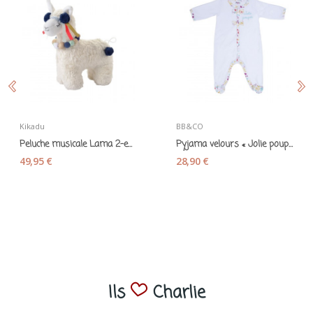
Kikadu
BB&CO
Peluche musicale Lama 2-en-1 bleu - Kikadu
Pyjama velours « Jolie poupée » blanc - BB&CO
49,95 €
28,90 €
Ils
Charlie