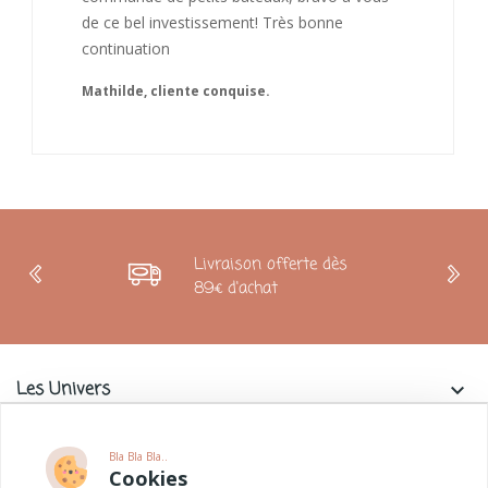
Livraison offerte dès
89€ d'achat
Les Univers
keyboard_arrow_down
Charlie & La Petite Souris
keyboard_arrow_down
Bla Bla Bla..
Cookies