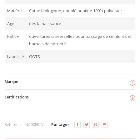
Matière
Coton biologique, doublé ouatine 100% polyester
Age
dès la naissance
Petit +
ouvertures universelles pour passage de ceintures et
harnais de sécurité
Labellisé
GOTS
Marque
Certifications
Fresk
Voir les produits
GOTS
TISSU BIO
Référence :
NA00FRTV
Partager :