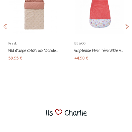
Fresk
BB&CO
Nid d'ange coton bio "Dandelion" rose - Fresk
Gigoteuse hiver réversible velours et coton...
59,95 €
44,90 €
Ils
Charlie