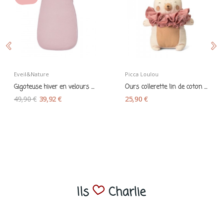
Eveil&Nature
Picca Loulou
Gigoteuse hiver en velours bio bois de rose 110...
Ours collerette lin de coton - Picca Loulou
49,90 €
39,92 €
25,90 €
Ils
Charlie