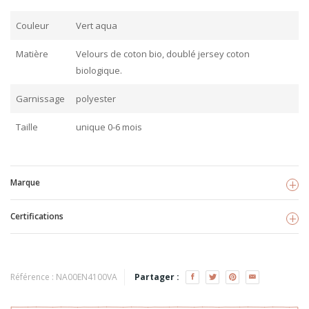
Couleur
Vert aqua
Matière
Velours de coton bio, doublé jersey coton
biologique.
Garnissage
polyester
Taille
unique 0-6 mois
Marque
Certifications
Eveil&Nature
Voir les produits
TISSU BIO
Référence :
NA00EN4100VA
Partager :