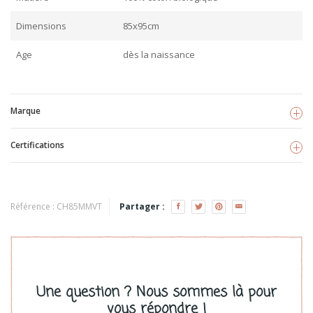
Dimensions
85x95cm
Age
dès la naissance
Marque
Certifications
Micu Micu
Voir les produits
TISSU BIO
Référence :
CH85MMVT
Partager :
Une question ? Nous sommes là pour
vous répondre !