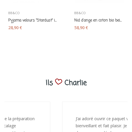
BB&CO
BB&CO
Pyjama velours "Stardust" indigo/lagon/camel -...
Nid d'ange en coton bio beige 0-6 mois - BB&CO
28,90 €
58,90 €
Ils
Charlie
J’ai adoré ouvrir ce paquet votre message est
bienveillant et fait plaisir. Je ne manquerai pas