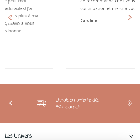
de recommandé chez vous. Bonne
continuation et merci à vous.
Caroline
Livraison offerte dès
89€ d'achat
Les Univers
keyboard_arrow_down