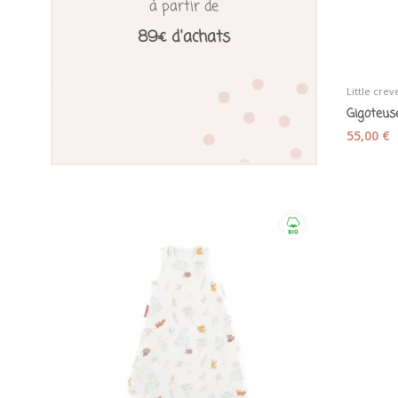
à partir de
89€ d'achats
Little crev
55,00 €