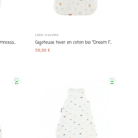
Little crevette
Gigoteuse hiver en coton bio "Princesse swan"...
Gigoteuse hiver en coton bio "Dream Forest"...
59,00 €