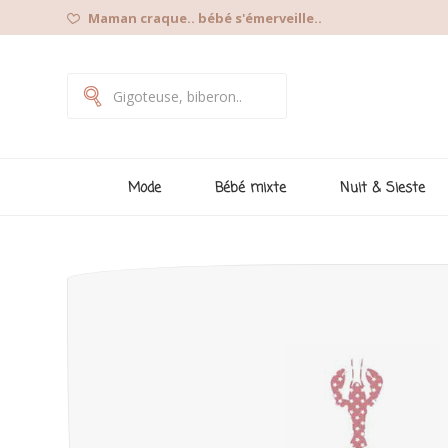
Maman craque.. bébé s'émerveille..
Mode
Bébé mixte
Nuit & Sieste