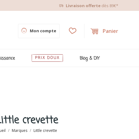
Livraison offerte
dès 89€*
Panier
Mon compte
issance
PRIX DOUX
Blog & DIY
ittle crevette
ueil
Marques
Little crevette