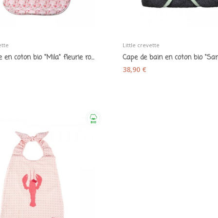
ette
Little crevette
Gigoteuse en coton bio "Mila" fleurie rose 90...
38,90 €