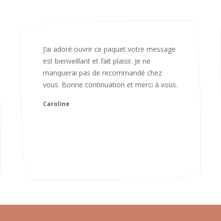
Bonjour Nadia Bien reçu le colis auj,
magnifique colis. L'emballage est
magnifique. Très contente des animaux.
Je recommanderai sans hésiter 😍
Camille