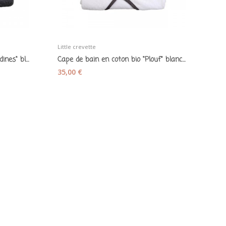
Little crevette
Cape de bain en coton bio "Sardines" bleu orage...
Cape de bain en coton bio "Plouf" blanche -...
35,00 €