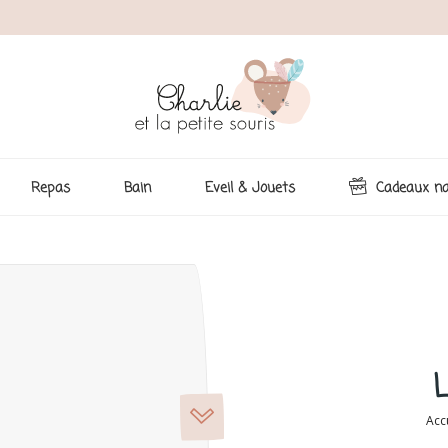
Repas
Bain
Eveil & Jouets
Cadeaux na
L
Acc