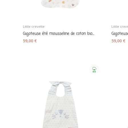
Little crevette
Little crev
Gigoteuse été mousseline de coton bio "Dream...
59,00 €
59,00 €