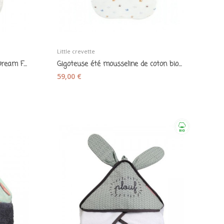
Little crevette
Gigoteuse hiver en coton bio "Dream Forest"...
Gigoteuse été mousseline de coton bio "Malo"...
59,00 €