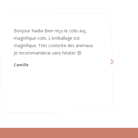
Merci infiniment, c’est magnifique 😍
d’avoir pris le temps de me répondre.
Nous sommes vraiment contents et
avons hâte de les utiliser 😄 bonne soirée
et continuez comme ça ne changez rien
😍
Karoline