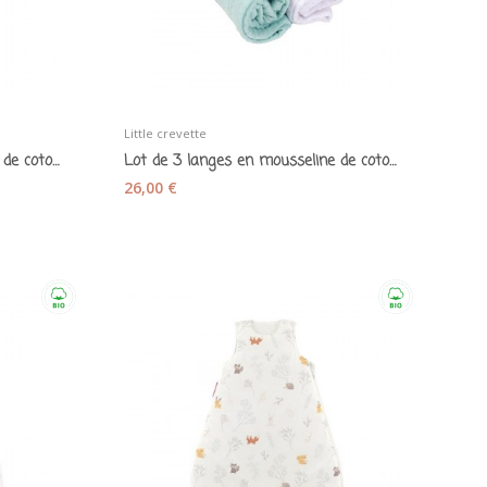
Little crevette
Lot de 3 langes en mousseline de coton bio...
Lot de 3 langes en mousseline de coton "Pomme...
26,00 €