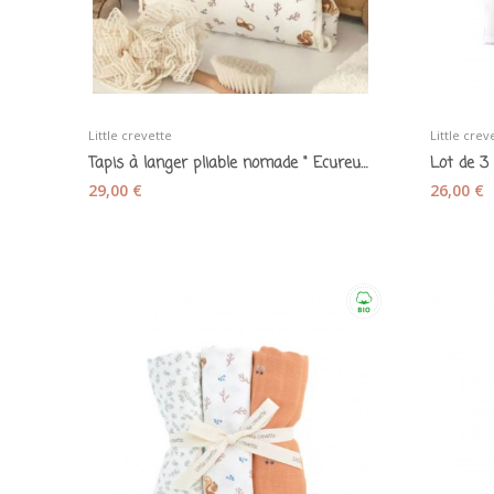
Little crevette
Little crev
Tapis à langer pliable nomade " Ecureuils et...
29,00 €
26,00 €