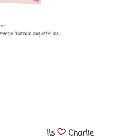
ette
Bavoir serviette "Homard coquette" rose -...
Ils
Charlie