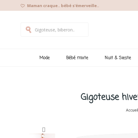
Maman craque.. bébé s'émerveille..
Mode
Bébé mixte
Nuit & Sieste
Gigoteuse hive
Accuei