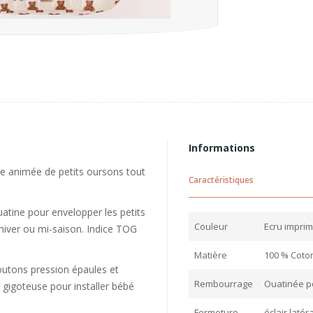
Informations
e animée de petits oursons tout
Caractéristiques
tine pour envelopper les petits
Couleur
Ecru impri
hiver ou mi-saison. Indice TOG
Matière
100 % Coto
boutons pression épaules et
Rembourrage
Ouatinée po
 gigoteuse pour installer bébé
Fermeture
éclair laté