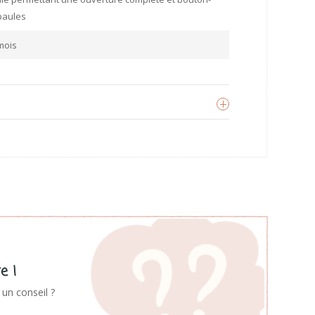
paules
mois
abyly
oir les produits
e !
un conseil ?