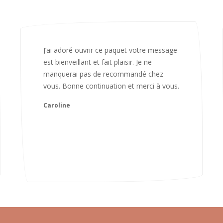
Bonjour Nadia Bien reçu le colis auj,
magnifique colis. L'emballage est
magnifique. Très contente des animaux.
Je recommanderai sans hésiter 😍
Camille