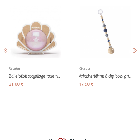
Ratatam !
Kikadu
Balle bébé coquillage rose nacré 10 cm – Ratatam
Attache tétine à clip bois gris et bleu marine...
21,00 €
17,90 €