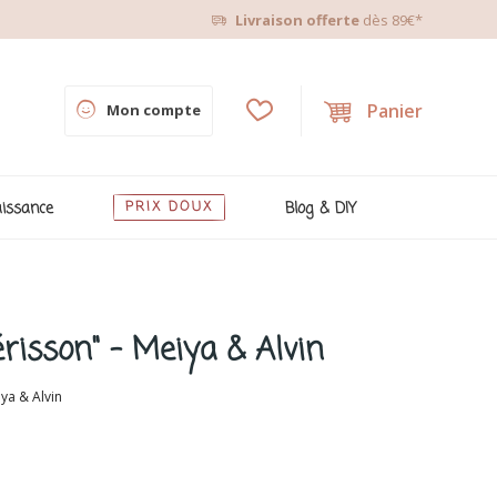
Livraison offerte
dès 89€*
Panier
Mon compte
issance
PRIX DOUX
Blog & DIY
risson" - Meiya & Alvin
ya & Alvin