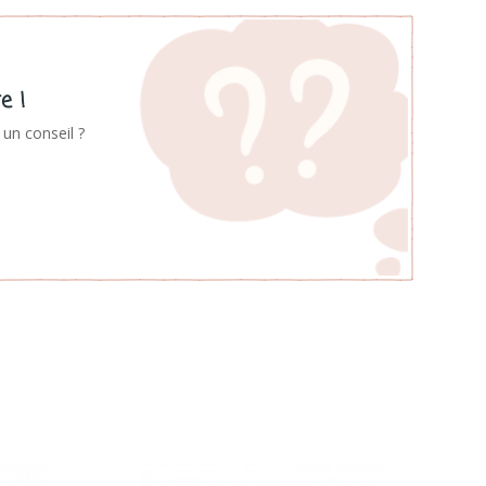
e !
un conseil ?