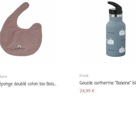
Fresk
ture
Gourde isotherme "Baleine" b
Bavoir éponge doublé coton bio Bois de rose...
24,95 €