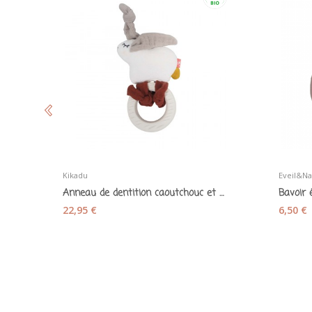
Kikadu
Eveil&Na
Anneau de dentition caoutchouc et sa peluche...
22,95 €
6,50 €