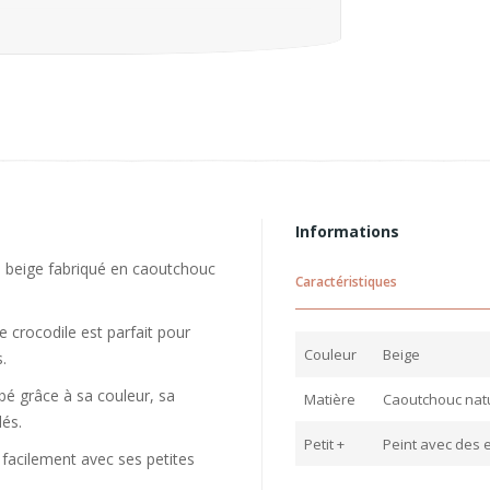
Informations
n beige fabriqué en caoutchouc
Caractéristiques
 crocodile est parfait pour
Couleur
Beige
.
ébé grâce à sa couleur, sa
Matière
Caoutchouc natu
lés.
Petit +
Peint avec des 
 facilement avec ses petites