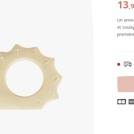
13
,
Un annea
et soula
première