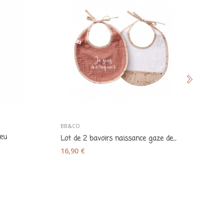
BB&CO
Th
leu
Lot de 2 bavoirs naissance gaze de coton...
16,90 €
9,