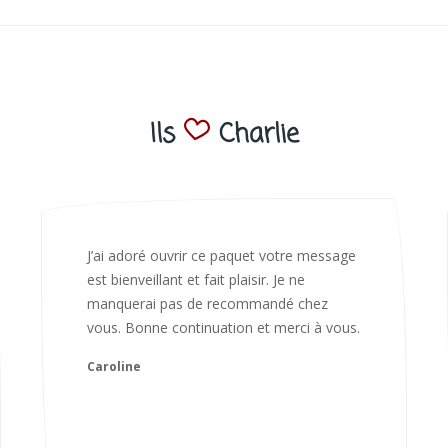
Ils
Charlie
Bonjour Nadia Bien reçu le colis auj,
magnifique colis. L'emballage est
magnifique. Très contente des animaux.
Je recommanderai sans hésiter 😍
Camille