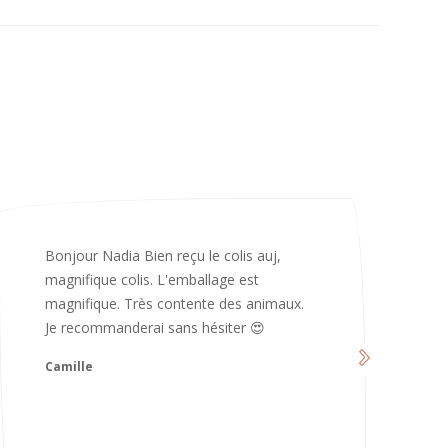
Merci infiniment, c’est magnifique 😍
d’avoir pris le temps de me répondre.
Nous sommes vraiment contents et
avons hâte de les utiliser 😄 bonne soirée
et continuez comme ça ne changez rien
😍
Karoline