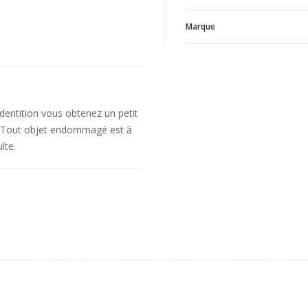
Marque
M
V
dentition vous obtenez un petit
n. Tout objet endommagé est à
lte.