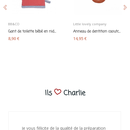
BB&CO
Little lovely company
Gant de toilette bébé en nid d'abeille corail -...
Anneau de dentition caoutchouc naturel marron...
8,90 €
14,95 €
Ils
Charlie
on
J’ai adoré ouvrir ce paquet votre message est