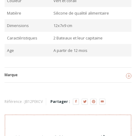
Couleur
Vert et corail
Matière
Silicone de qualité alimentaire
Dimensions
12x7x9 cm
Caractéristiques
2 Bateaux et leur capitaine
Age
A partir de 12 mois
Marque
Petikids
Référence :
JB12PEKCV
Partager :
Voir les produits