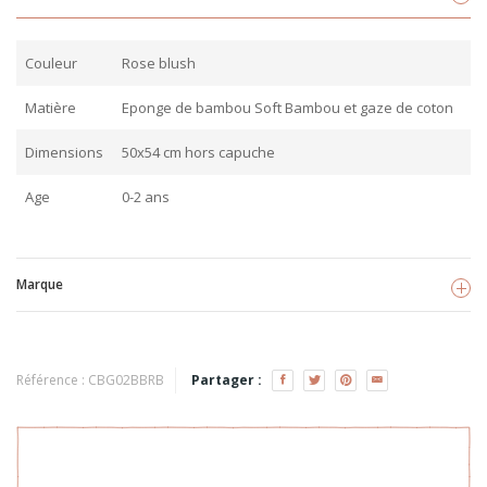
Couleur
Rose blush
Matière
Eponge de bambou Soft Bambou et gaze de coton
Dimensions
50x54 cm hors capuche
Age
0-2 ans
Marque
BB&CO
Voir les produits
Référence :
CBG02BBRB
Partager :