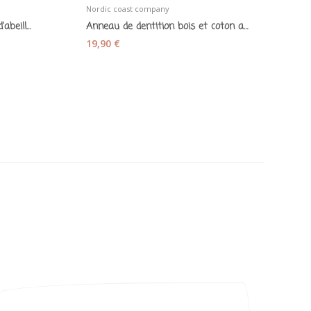
Nordic coast company
Mi
Gant de toilette bébé en nid d'abeille rose blush
Anneau de dentition bois et coton avec hochet...
19,90 €
3