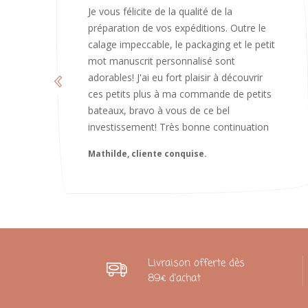
J’ai adoré ouvrir ce paquet votre message
est bienveillant et fait plaisir. Je ne
manquerai pas de recommandé chez
vous. Bonne continuation et merci à vous.
Caroline
Livraison offerte dès
89€ d'achat