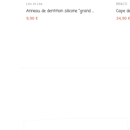
Léo et Léa
BB&CO
Anneau de dentition silicone "grand ours"...
9,90 €
34,90 