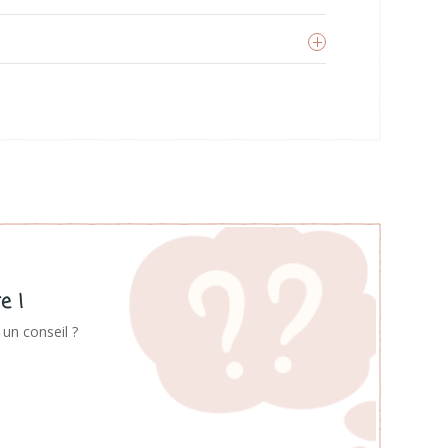
Cap bambou
oir les produits
e !
un conseil ?