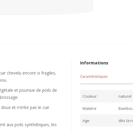
Informations
uir chevelu encore si fragiles,
Caractéristiques
bou.
gétale et pourvue de poils de
Couleur
naturel
 brossage.
ux et n'irrite pas le cuir
Matière
Bambou 
Age
dès la 
nt aux poils synthétiques, les