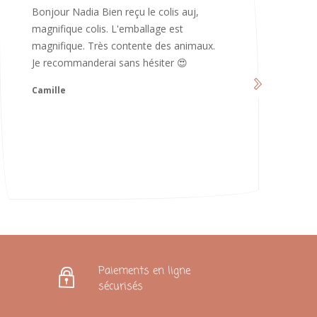
Merci infiniment, c’est magnifique 😍
d’avoir pris le temps de me répondre.
Nous sommes vraiment contents et
avons hâte de les utiliser 😄 bonne soirée
et continuez comme ça ne changez rien
😍
Karoline
Paiements en ligne
sécurisés