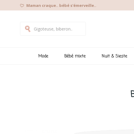
Maman craque.. bébé s'émerveille..
Mode
Bébé mixte
Nuit & Sieste