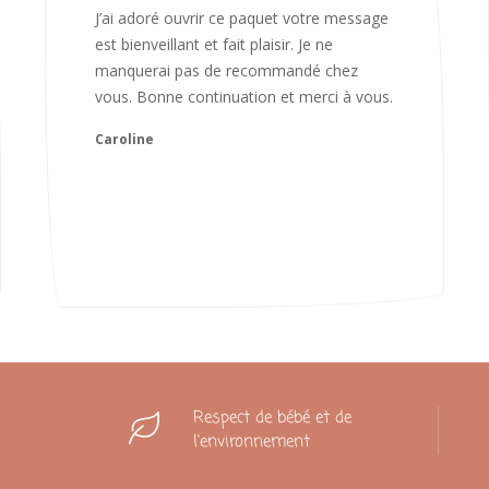
Bonjour Nadia Bien reçu le colis auj,
magnifique colis. L'emballage est
magnifique. Très contente des animaux.
Je recommanderai sans hésiter 😍
Camille
Respect de bébé et de
l'environnement