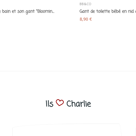
BB&CO
Cape de bain et son gant "Blooming day" nude...
€
8,90 €
Ils
Charlie