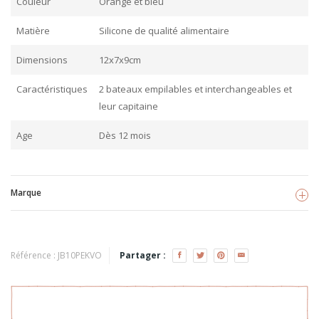
Couleur
Orange et bleu
Matière
Silicone de qualité alimentaire
Dimensions
12x7x9cm
Caractéristiques
2 bateaux empilables et interchangeables et
leur capitaine
Age
Dès 12 mois
Marque
Petikids
Référence :
JB10PEKVO
Partager :
Voir les produits