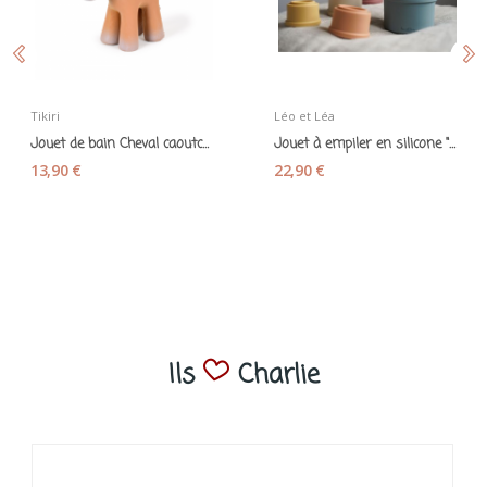
Tikiri
Léo et Léa
Jouet de bain Cheval caoutchouc naturel - Tikiri
Jouet à empiler en silicone "Gobelets souples"...
13,90 €
22,90 €
Ils
Charlie