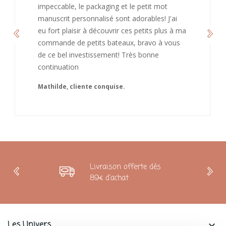
impeccable, le packaging et le petit mot
manuscrit personnalisé sont adorables! J'ai
eu fort plaisir à découvrir ces petits plus à ma
commande de petits bateaux, bravo à vous
de ce bel investissement! Très bonne
continuation
Mathilde, cliente conquise.
Livraison offerte dès
89€ d'achat
Les Univers
keyboard_arrow_down