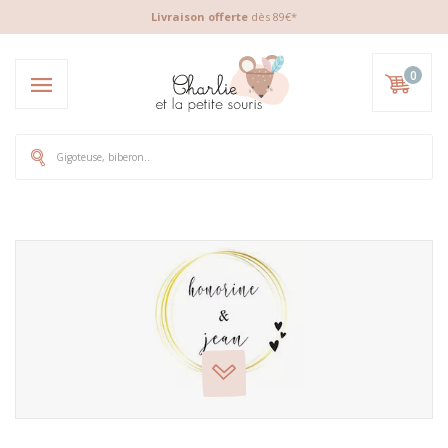
Livraison offerte
dès 89€*
0