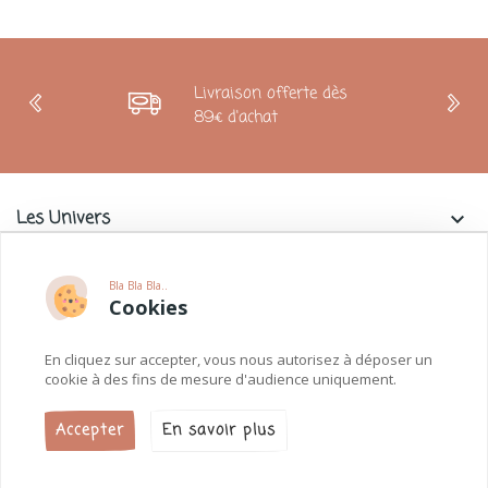
Livraison offerte dès
89€ d'achat
Les Univers
keyboard_arrow_down
Charlie & La Petite Souris
keyboard_arrow_down
Bla Bla Bla..
Cookies
Informations
keyboard_arrow_down
En cliquez sur accepter, vous nous autorisez à déposer un
Paiements
keyboard_arrow_down
cookie à des fins de mesure d'audience uniquement.
Accepter
En savoir plus
Charlie et la petite souris © 2026.