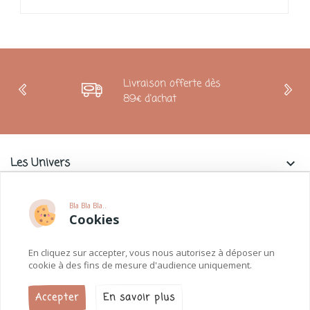
Livraison offerte dès
89€ d'achat
Les Univers
keyboard_arrow_down
Charlie & La Petite Souris
keyboard_arrow_down
Bla Bla Bla..
Cookies
Informations
keyboard_arrow_down
En cliquez sur accepter, vous nous autorisez à déposer un
Paiements
keyboard_arrow_down
cookie à des fins de mesure d'audience uniquement.
Accepter
En savoir plus