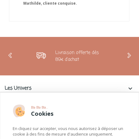
Livraison offerte dès
89€ d'achat
Les Univers
keyboard_arrow_down
Charlie & La Petite Souris
keyboard_arrow_down
Bla Bla Bla..
Cookies
Informations
keyboard_arrow_down
En cliquez sur accepter, vous nous autorisez à déposer un
Paiements
keyboard_arrow_down
cookie à des fins de mesure d'audience uniquement.