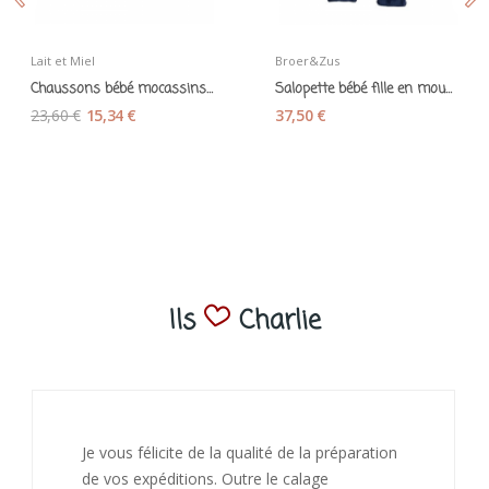
Lait et Miel
Broer&Zus
Chaussons bébé mocassins en suède rosé - Lait...
Salopette bébé fille en mousseline de coton bio...
23,60 €
15,34 €
37,50 €
Ils
Charlie
J’ai adoré ouvrir ce paquet votre message est
bienveillant et fait plaisir. Je ne manquerai pas