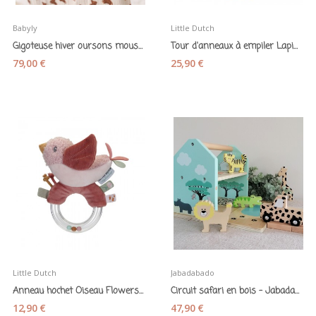
Babyly
Little Dutch
Gigoteuse hiver oursons mousseline de coton...
Tour d'anneaux à empiler Lapin Baby bunny -...
79,00 €
25,90 €
Little Dutch
Jabadabado
Anneau hochet Oiseau Flowers & Butterflies -...
Circuit safari en bois - Jabadabado
12,90 €
47,90 €