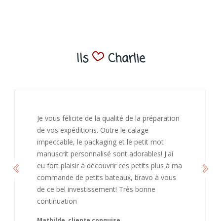
Ils
Charlie
félicite de la qualité de la préparation
J’ai adoré
expéditions. Outre le calage
bienveillan
ble, le packaging et le petit mot
de recomm
it personnalisé sont adorables! J'ai
continuatio
plaisir à découvrir ces petits plus à ma
Caroline
e de petits bateaux, bravo à vous
el investissement! Très bonne
ation
e, cliente conquise.