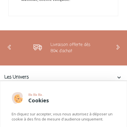
Livraison offerte dès
89€ d'achat
Les Univers
keyboard_arrow_down
Charlie & La Petite Souris
keyboard_arrow_down
Bla Bla Bla..
Cookies
Informations
keyboard_arrow_down
En cliquez sur accepter, vous nous autorisez à déposer un
Paiements
keyboard_arrow_down
cookie à des fins de mesure d'audience uniquement.