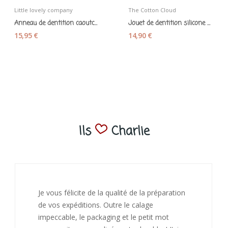
Little lovely company
The Cotton Cloud
Anneau de dentition caoutchouc naturel "Coeur"...
Jouet de dentition silicone Pippa le Chat mauve...
15,95 €
14,90 €
Ils
Charlie
J’ai adoré ouvrir ce paquet votre message est
bienveillant et fait plaisir. Je ne manquerai pas
de recommandé chez vous. Bonne