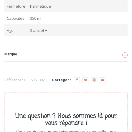
Fermeture
hermétique
Capacités
350 ml
Age
3 ans et +
Marque
3 Sprouts
Voir les produits
Référence :
GP363SP002
Partager :
Une question ? Nous sommes là pour
vous répondre !
Vous souhaitez un renseignement sur une taille, une