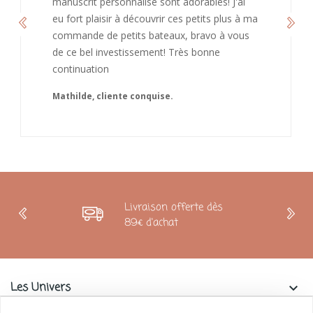
continuation et merci à vous.
Caroline
Livraison offerte dès
89€ d'achat
Les Univers
keyboard_arrow_down