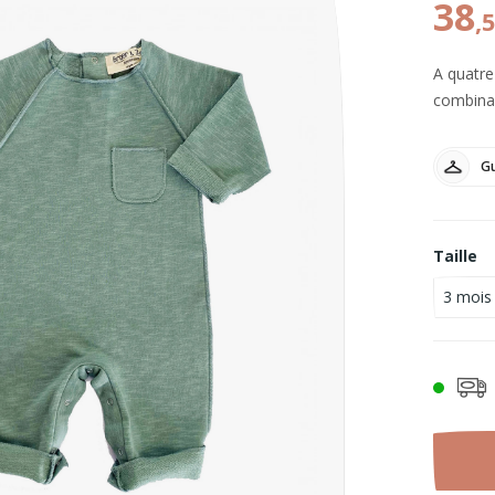
38
,
A quatre
combinai
Gu
Taille