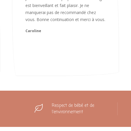
magnifique colis. L'emballage est
magnifique. Très contente des animaux.
Je recommanderai sans hésiter 😍
Camille
Respect de bébé et de
l'environnement