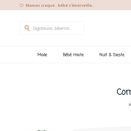
Maman craque.. bébé s'émerveille..
Mode
Bébé mixte
Nuit & Sieste
Com
A