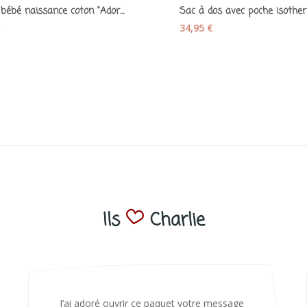
Bonnet bébé naissance coton "Adorable" gris...
€
34,95 €
Ils
Charlie
Bonjour Nadia Bien reçu le colis auj,