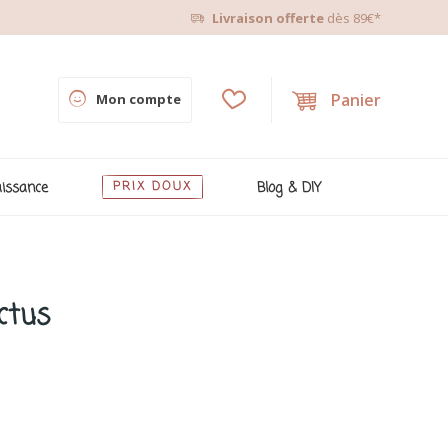
Livraison offerte
dès 89€*
Panier
Mon compte
issance
PRIX DOUX
Blog & DIY
ctus