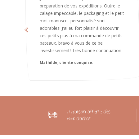
est bienveillant et fait plaisir. Je ne
manquerai pas de recommandé chez
vous. Bonne continuation et merci à vous.
Caroline
Livraison offerte dès
89€ d'achat