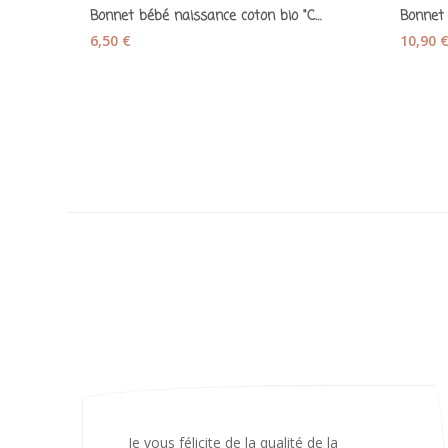
Bonnet bébé naissance coton bio "Collection...
6,50 €
10,90 
J’ai adoré ouvrir ce paquet votre message