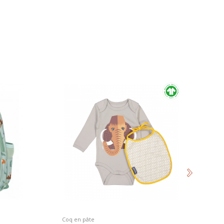
Coq en pâte
Li