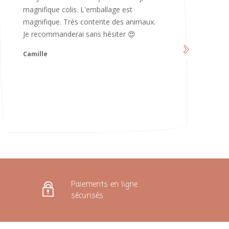
d’avoir pris le temps de me répondre.
Nous sommes vraiment contents et
avons hâte de les utiliser 😄 bonne soirée
et continuez comme ça ne changez rien
😍
Karoline
Paiements en ligne
sécurisés