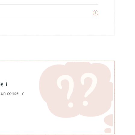
Broer&Zus
oir les produits
e !
un conseil ?