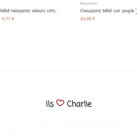
Babydutch
Bonnet bébé naissance velours coton bio vert...
€
9,71 €
24,90 €
Ils
Charlie