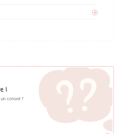
ittle lovely company
oir les produits
e !
un conseil ?