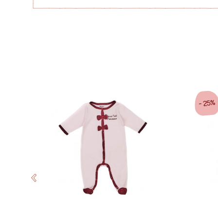
25%
-