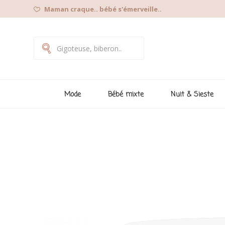
Maman craque.. bébé s'émerveille..
Mode
Bébé mixte
Nuit & Sieste