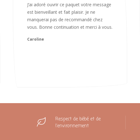
Bonjour Nadia Bien reçu le colis auj,
magnifique colis. L'emballage est
magnifique. Très contente des animaux.
Je recommanderai sans hésiter 😍
Camille
Respect de bébé et de
l'environnement