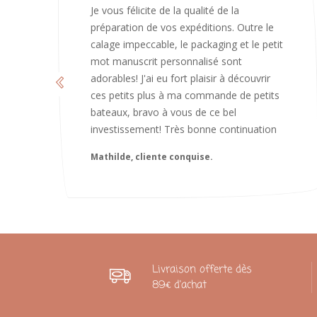
J’ai adoré ouvrir ce paquet votre message
est bienveillant et fait plaisir. Je ne
manquerai pas de recommandé chez
vous. Bonne continuation et merci à vous.
Caroline
Livraison offerte dès
89€ d'achat