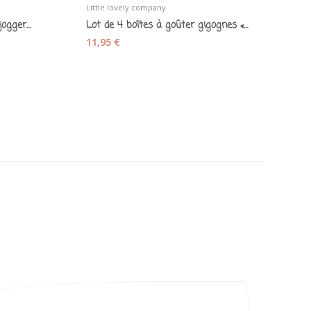
Little lovely company
Fr
Chaussons bébé cuir souple "jogger" bleu blanc...
Lot de 4 boîtes à goûter gigognes « Sirènes »
11,95 €
1