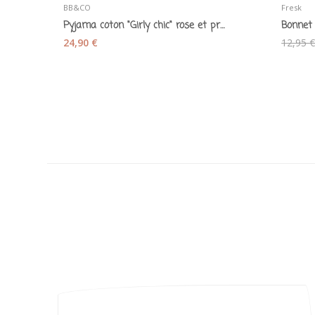
BB&CO
Fresk
Pyjama coton "Girly chic" rose et prune - BB&CO
24,90 €
12,95 