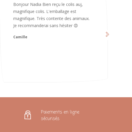
Merci infiniment, c’est magnifique 😍
d’avoir pris le temps de me répondre.
Nous sommes vraiment contents et
avons hâte de les utiliser 😄 bonne soirée
et continuez comme ça ne changez rien
😍
Karoline
Paiements en ligne
sécurisés