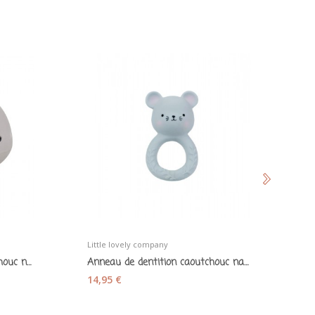
Little lovely company
Vul
Jouet de bain Baleine caoutchouc naturel gris -...
Anneau de dentition caoutchouc naturel gris...
14,95 €
1