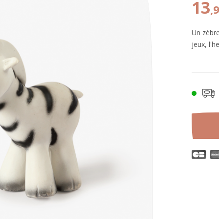
13
,
Un zèbr
jeux, l'h