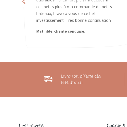
Caroline
Livraison offerte dès
89€ d'achat
Les Univers
Charlie &