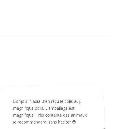
Merci infiniment, c’est magnifique 😍
d’avoir pris le temps de me répondre.
Nous sommes vraiment contents et
avons hâte de les utiliser 😄 bonne soirée
et continuez comme ça ne changez rien