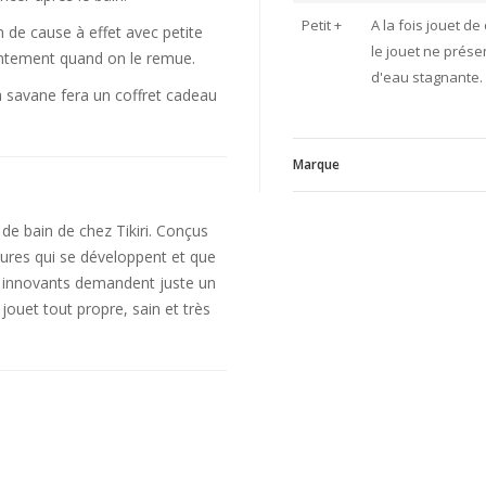
Petit +
A la fois jouet de
ien de cause à effet avec petite
le jouet ne prés
intement quand on le remue.
d'eau stagnante.
la savane fera un coffret cadeau
Marque
T
e bain de chez Tikiri. Conçus
V
ssures qui se développent et que
in innovants demandent juste un
jouet tout propre, sain et très