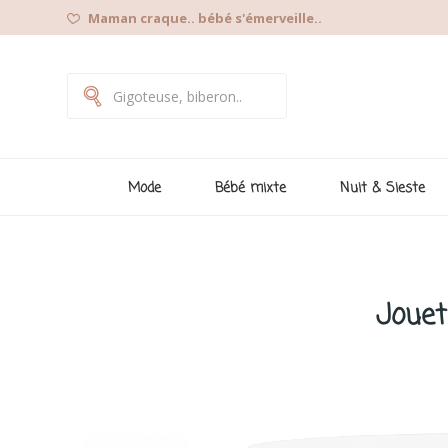
Maman craque.. bébé s'émerveille..
Mode
Bébé mixte
Nuit & Sieste
Jouet