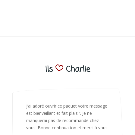
Ils
Charlie
Bonjour Nadia Bien reçu le colis auj,
magnifique colis. L'emballage est
magnifique. Très contente des animaux.
Je recommanderai sans hésiter 😍