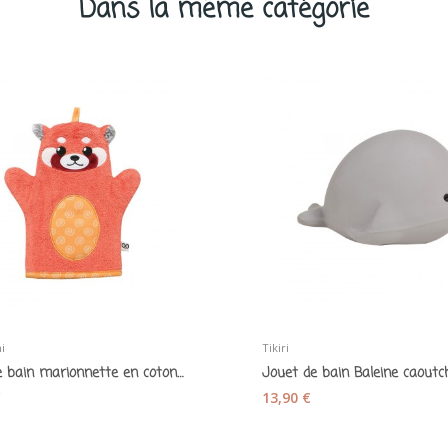
Dans la même catégorie
i
Tikiri
Gant de bain marionnette en coton « Panda roux »
€
13,90 €