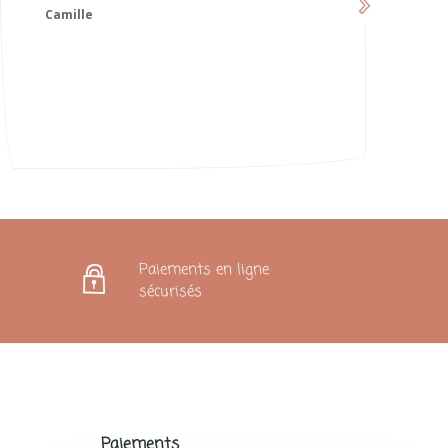
😍
Karoline
Paiements en ligne
sécurisés
Paiements