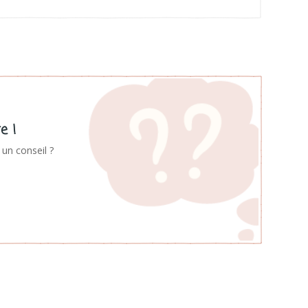
e !
un conseil ?