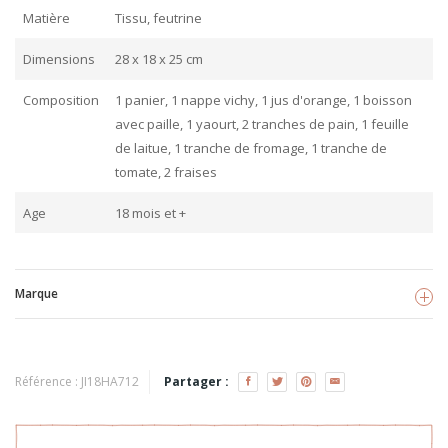
Matière
Tissu, feutrine
Dimensions
28 x 18 x 25 cm
Composition
1 panier, 1 nappe vichy, 1 jus d'orange, 1 boisson
avec paille, 1 yaourt, 2 tranches de pain, 1 feuille
de laitue, 1 tranche de fromage, 1 tranche de
tomate, 2 fraises
Age
18 mois et +
Marque
Hape
Voir les produits
Référence :
JI18HA712
Partager :