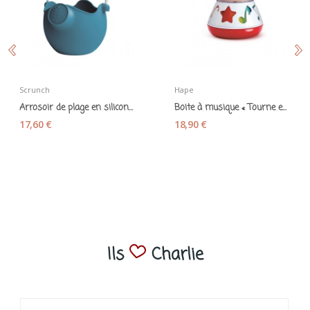
Scrunch
Hape
Arrosoir de plage en silicone souple "Scrunch...
Boite à musique « Tourne en rond » - Hape
17,60 €
18,90 €
Ils
Charlie