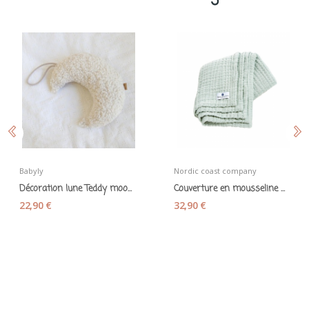
Babyly
Nordic coast company
Décoration lune Teddy moon maille bouclette...
Couverture en mousseline de coton vert menthe -...
22,90 €
32,90 €