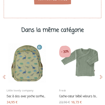
Dans la même catégorie
30%
-
Little lovely company
Fresk
Sac à dos avec poche isotherme "Dinosaures"...
Cache-cœur bébé velours bio vert forêt - Fresk
34,95 €
23,90 €
16,73 €