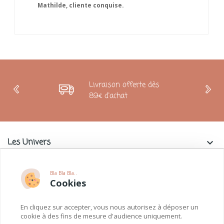
Livraison offerte dès
89€ d'achat
Les Univers
keyboard_arrow_down
Charlie & La Petite Souris
keyboard_arrow_down
Bla Bla Bla..
Cookies
Informations
keyboard_arrow_down
En cliquez sur accepter, vous nous autorisez à déposer un
Paiements
keyboard_arrow_down
cookie à des fins de mesure d'audience uniquement.