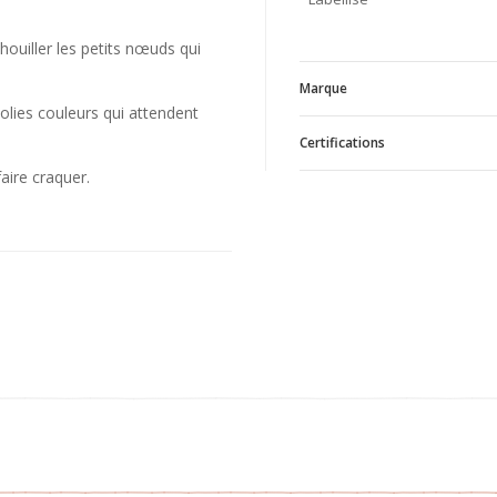
ouiller les petits nœuds qui
Marque
olies couleurs qui attendent
Certifications
V
aire craquer.
GOTS
TISS