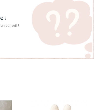
e !
un conseil ?