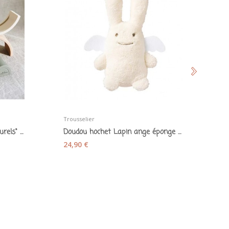
Trousselier
Ki
Arc-en-ciel à empiler "les naturels" - Léo et Léa
Doudou hochet Lapin ange éponge de coton écru-...
24,90 €
1