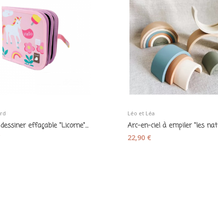
ird
Léo et Léa
Livre à dessiner effaçable "Licorne" - Jaq Jaq...
€
22,90 €