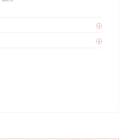
Kikadu
oir les produits
U BIO