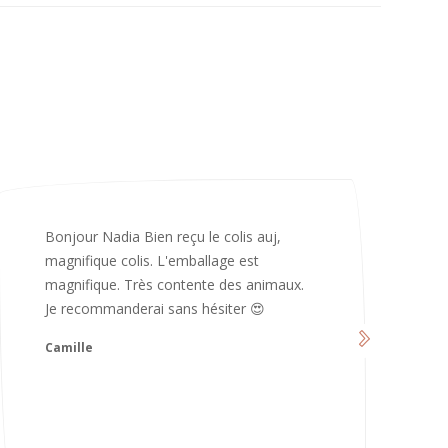
Merci infiniment, c’est magnifique 😍
d’avoir pris le temps de me répondre.
Nous sommes vraiment contents et
avons hâte de les utiliser 😄 bonne soirée
et continuez comme ça ne changez rien
😍
Karoline