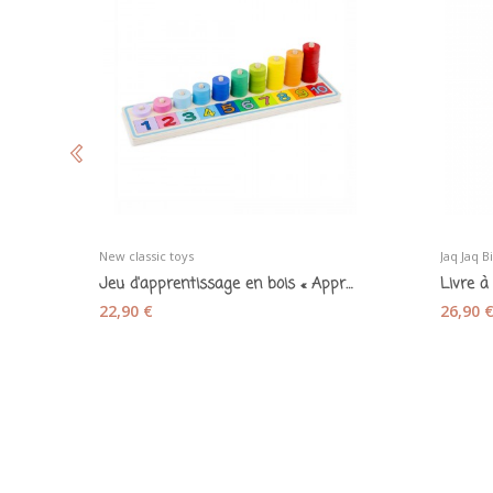
New classic toys
Jaq Jaq B
Jeu d'apprentissage en bois « Apprends à compter »
22,90 €
26,90 