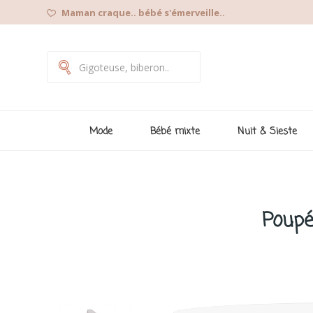
Maman craque.. bébé s'émerveille..
Mode
Bébé mixte
Nuit & Sieste
Poupé