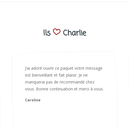
Ils
Charlie
Bonjour Nadia Bien reçu le colis auj,
magnifique colis. L'emballage est
magnifique. Très contente des animaux.
Je recommanderai sans hésiter 😍
Camille