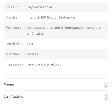
Couleur
Rayé écru et bleu
Matière
Interlock 100 % coton biologique
Fermeture
par boutons-pression à l'entrejambe et encolure
américaine
Labellisé
GOTS
Manches
courtes
Impression
rayé blanc écru et bleu
Marque
Certifications
La queue du chat
Voir les produits
GOTS