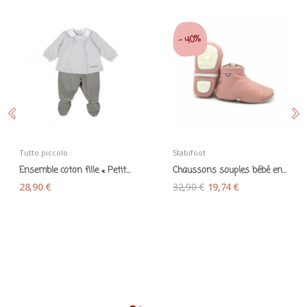
40%
-
Tutto piccolo
Stabifoot
Ensemble coton fille « Petits mouton » gris
Chaussons souples bébé en cuir rose 18
28,90 €
32,90 €
19,74 €