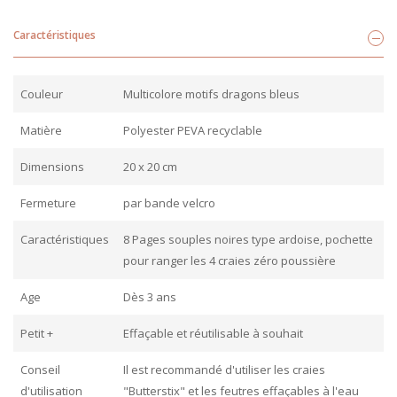
Caractéristiques
Couleur
Multicolore motifs dragons bleus
Matière
Polyester PEVA recyclable
Dimensions
20 x 20 cm
Fermeture
par bande velcro
Caractéristiques
8 Pages souples noires type ardoise, pochette
pour ranger les 4 craies zéro poussière
Age
Dès 3 ans
Petit +
Effaçable et réutilisable à souhait
Conseil
Il est recommandé d'utiliser les craies
d'utilisation
"Butterstix" et les feutres effaçables à l'eau